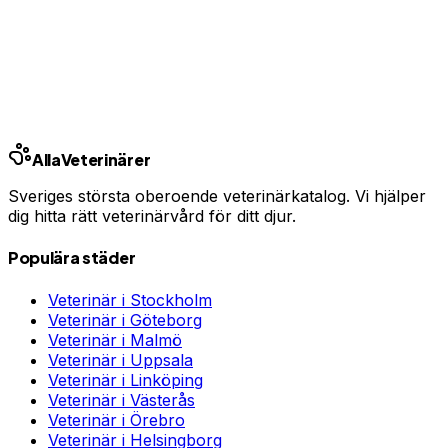
En oväntad veterinärräkning kan bli tusentals kronor.
Jämför priser och hitta rätt skydd för ditt husdjur.
Jämför djurförsäkringar
Annons · Samarbete med allaforsakringar.com
Alla
Veterinärer
Sveriges största oberoende veterinärkatalog. Vi hjälper
dig hitta rätt veterinärvård för ditt djur.
Populära städer
Veterinär i
Stockholm
Veterinär i
Göteborg
Veterinär i
Malmö
Veterinär i
Uppsala
Veterinär i
Linköping
Veterinär i
Västerås
Veterinär i
Örebro
Veterinär i
Helsingborg