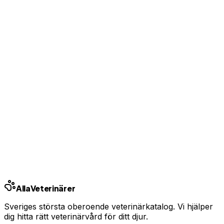
Med rätt försäkring betalar du bara självrisken.
Hedvig
Från
99 kr/mån
Jämför priser
Annons · Samarbete med Addrevenue
Relaterade behandlingar
Vaccination hund
Kastrering hund
Avmaskning hund
Relaterade guider
Vad kostar veterinären 2026?
Bästa djurförsäkringen 2026
Alla
Veterinärer
Sveriges största oberoende veterinärkatalog. Vi hjälper
dig hitta rätt veterinärvård för ditt djur.