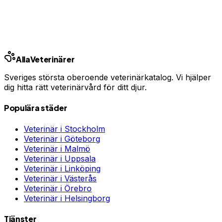
Jämför djurförsäkringar
Annons · Samarbete med allaforsakringar.com
Alla
Veterinärer
Sveriges största oberoende veterinärkatalog. Vi hjälper
dig hitta rätt veterinärvård för ditt djur.
Populära städer
Veterinär i
Stockholm
Veterinär i
Göteborg
Veterinär i
Malmö
Veterinär i
Uppsala
Veterinär i
Linköping
Veterinär i
Västerås
Veterinär i
Örebro
Veterinär i
Helsingborg
Tjänster