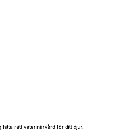
r priser och hitta rätt skydd för ditt husdjur.
itta rätt veterinärvård för ditt djur.