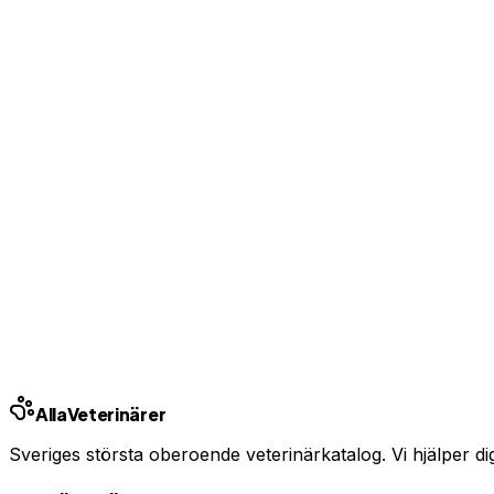
Visa kontaktuppgifter för kunder
Bas-profil från 99 kr/mån — ingen bindningstid
Uppgradera från 99 kr/mån
Ingen bindningstid · Synlig inom 24h
Har du djurförsäkring?
En oväntad veterinärräkning kan bli tusentals kronor. Jämfö
Jämför djurförsäkringar
Annons · Samarbete med allaforsakringar.com
Ring kliniken
Alla
Veterinärer
Sveriges största oberoende veterinärkatalog. Vi hjälper dig h