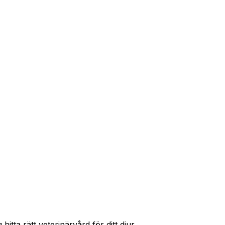
r priser och hitta rätt skydd för ditt husdjur.
itta rätt veterinärvård för ditt djur.