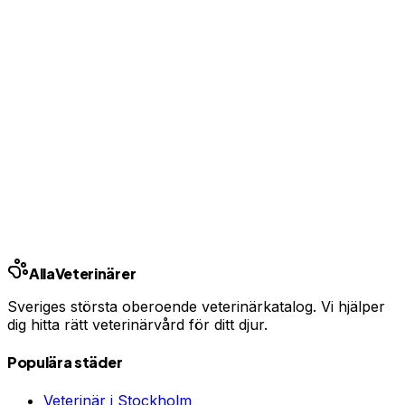
Ingen bindningstid · Synlig inom 24h
Har du djurförsäkring?
En oväntad veterinärräkning kan bli tusentals kronor.
Jämför priser och hitta rätt skydd för ditt husdjur.
Jämför djurförsäkringar
Annons · Samarbete med allaforsakringar.com
Ring kliniken
Alla
Veterinärer
Sveriges största oberoende veterinärkatalog. Vi hjälper
dig hitta rätt veterinärvård för ditt djur.
Populära städer
Veterinär i
Stockholm