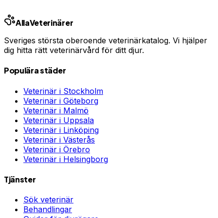
Annons · Samarbete med allaforsakringar.com
Alla
Veterinärer
Sveriges största oberoende veterinärkatalog. Vi hjälper
dig hitta rätt veterinärvård för ditt djur.
Populära städer
Veterinär i
Stockholm
Veterinär i
Göteborg
Veterinär i
Malmö
Veterinär i
Uppsala
Veterinär i
Linköping
Veterinär i
Västerås
Veterinär i
Örebro
Veterinär i
Helsingborg
Tjänster
Sök veterinär
Behandlingar