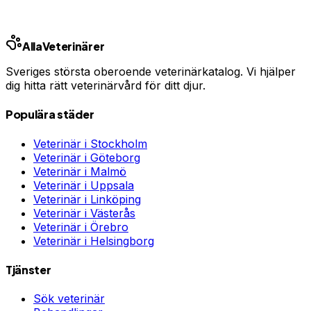
Annons · Samarbete med allaforsakringar.com
Alla
Veterinärer
Sveriges största oberoende veterinärkatalog. Vi hjälper
dig hitta rätt veterinärvård för ditt djur.
Populära städer
Veterinär i
Stockholm
Veterinär i
Göteborg
Veterinär i
Malmö
Veterinär i
Uppsala
Veterinär i
Linköping
Veterinär i
Västerås
Veterinär i
Örebro
Veterinär i
Helsingborg
Tjänster
Sök veterinär