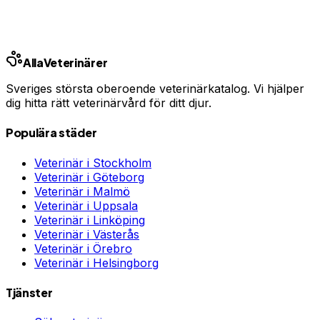
Jämför djurförsäkringar
Annons · Samarbete med allaforsakringar.com
Alla
Veterinärer
Sveriges största oberoende veterinärkatalog. Vi hjälper
dig hitta rätt veterinärvård för ditt djur.
Populära städer
Veterinär i
Stockholm
Veterinär i
Göteborg
Veterinär i
Malmö
Veterinär i
Uppsala
Veterinär i
Linköping
Veterinär i
Västerås
Veterinär i
Örebro
Veterinär i
Helsingborg
Tjänster