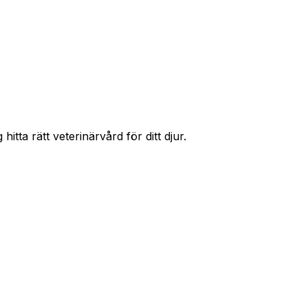
r priser och hitta rätt skydd för ditt husdjur.
itta rätt veterinärvård för ditt djur.