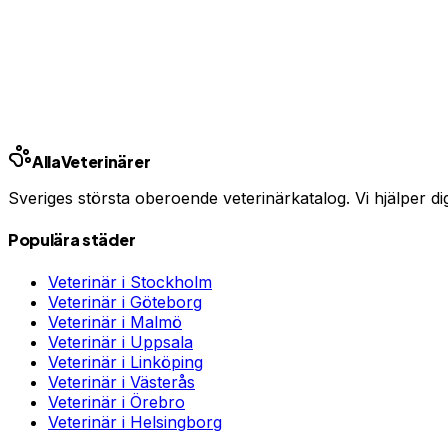
Har du djurförsäkring?
En oväntad veterinärräkning kan bli tusentals kronor. Jämfö
Jämför djurförsäkringar
Annons · Samarbete med allaforsakringar.com
Alla
Veterinärer
Sveriges största oberoende veterinärkatalog. Vi hjälper dig h
Populära städer
Veterinär i
Stockholm
Veterinär i
Göteborg
Veterinär i
Malmö
Veterinär i
Uppsala
Veterinär i
Linköping
Veterinär i
Västerås
Veterinär i
Örebro
Veterinär i
Helsingborg