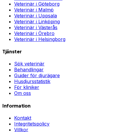
Veterinär i
Göteborg
Veterinär i
Malmö
Veterinär i
Uppsala
Veterinär i
Linköping
Veterinär i
Västerås
Veterinär i
Örebro
Veterinär i
Helsingborg
Tjänster
Sök veterinär
Behandlingar
Guider för djurägare
Husdjursstatistik
För kliniker
Om oss
Information
Kontakt
Integritetspolicy
Villkor