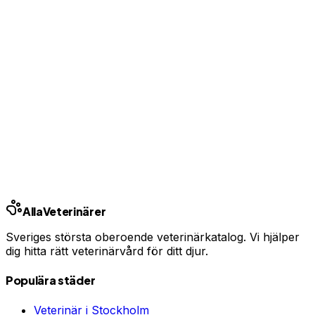
Ingen bindningstid · Synlig inom 24h
Har du djurförsäkring?
En oväntad veterinärräkning kan bli tusentals kronor.
Jämför priser och hitta rätt skydd för ditt husdjur.
Jämför djurförsäkringar
Annons · Samarbete med allaforsakringar.com
Ring kliniken
Alla
Veterinärer
Sveriges största oberoende veterinärkatalog. Vi hjälper
dig hitta rätt veterinärvård för ditt djur.
Populära städer
Veterinär i
Stockholm