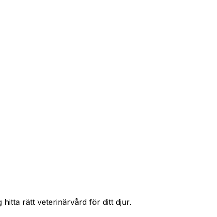
r priser och hitta rätt skydd för ditt husdjur.
itta rätt veterinärvård för ditt djur.