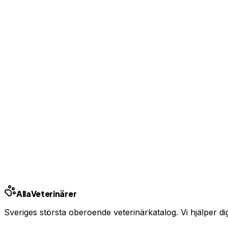
Visa kontaktuppgifter för kunder
Bas-profil från 99 kr/mån — ingen bindningstid
Uppgradera från 99 kr/mån
Ingen bindningstid · Synlig inom 24h
Har du djurförsäkring?
En oväntad veterinärräkning kan bli tusentals kronor. Jämfö
Jämför djurförsäkringar
Annons · Samarbete med allaforsakringar.com
Alla
Veterinärer
Sveriges största oberoende veterinärkatalog. Vi hjälper dig h