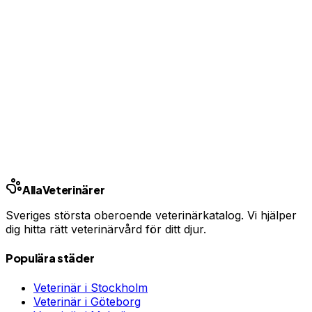
Ingen bindningstid · Synlig inom 24h
Har du djurförsäkring?
En oväntad veterinärräkning kan bli tusentals kronor.
Jämför priser och hitta rätt skydd för ditt husdjur.
Jämför djurförsäkringar
Annons · Samarbete med allaforsakringar.com
Alla
Veterinärer
Sveriges största oberoende veterinärkatalog. Vi hjälper
dig hitta rätt veterinärvård för ditt djur.
Populära städer
Veterinär i
Stockholm
Veterinär i
Göteborg