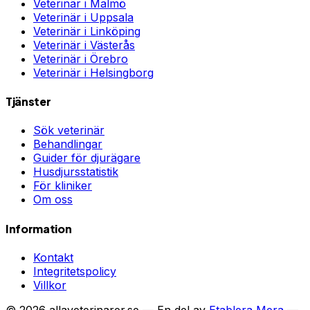
Veterinär i
Malmö
Veterinär i
Uppsala
Veterinär i
Linköping
Veterinär i
Västerås
Veterinär i
Örebro
Veterinär i
Helsingborg
Tjänster
Sök veterinär
Behandlingar
Guider för djurägare
Husdjursstatistik
För kliniker
Om oss
Information
Kontakt
Integritetspolicy
Villkor
©
2026
allaveterinarer.se — En del av
Etablera Mera
—