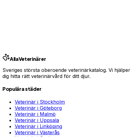
Har du djurförsäkring?
En oväntad veterinärräkning kan bli tusentals kronor.
Jämför priser och hitta rätt skydd för ditt husdjur.
Jämför djurförsäkringar
Annons · Samarbete med allaforsakringar.com
Alla
Veterinärer
Sveriges största oberoende veterinärkatalog. Vi hjälper
dig hitta rätt veterinärvård för ditt djur.
Populära städer
Veterinär i
Stockholm
Veterinär i
Göteborg
Veterinär i
Malmö
Veterinär i
Uppsala
Veterinär i
Linköping
Veterinär i
Västerås