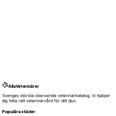
Uppgradera från 99 kr/mån
Ingen bindningstid · Synlig inom 24h
Har du djurförsäkring?
En oväntad veterinärräkning kan bli tusentals kronor.
Jämför priser och hitta rätt skydd för ditt husdjur.
Jämför djurförsäkringar
Annons · Samarbete med allaforsakringar.com
Ring kliniken
Alla
Veterinärer
Sveriges största oberoende veterinärkatalog. Vi hjälper
dig hitta rätt veterinärvård för ditt djur.
Populära städer