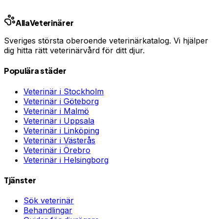
Annons · Samarbete med allaforsakringar.com
Alla
Veterinärer
Sveriges största oberoende veterinärkatalog. Vi hjälper
dig hitta rätt veterinärvård för ditt djur.
Populära städer
Veterinär i
Stockholm
Veterinär i
Göteborg
Veterinär i
Malmö
Veterinär i
Uppsala
Veterinär i
Linköping
Veterinär i
Västerås
Veterinär i
Örebro
Veterinär i
Helsingborg
Tjänster
Sök veterinär
Behandlingar