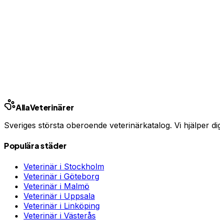
Har du djurförsäkring?
En oväntad veterinärräkning kan bli tusentals kronor. Jämfö
Jämför djurförsäkringar
Annons · Samarbete med allaforsakringar.com
Alla
Veterinärer
Sveriges största oberoende veterinärkatalog. Vi hjälper dig h
Populära städer
Veterinär i
Stockholm
Veterinär i
Göteborg
Veterinär i
Malmö
Veterinär i
Uppsala
Veterinär i
Linköping
Veterinär i
Västerås