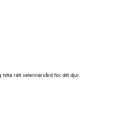
r priser och hitta rätt skydd för ditt husdjur.
itta rätt veterinärvård för ditt djur.