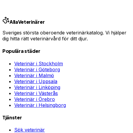
Annons · Samarbete med allaforsakringar.com
Alla
Veterinärer
Sveriges största oberoende veterinärkatalog. Vi hjälper
dig hitta rätt veterinärvård för ditt djur.
Populära städer
Veterinär i
Stockholm
Veterinär i
Göteborg
Veterinär i
Malmö
Veterinär i
Uppsala
Veterinär i
Linköping
Veterinär i
Västerås
Veterinär i
Örebro
Veterinär i
Helsingborg
Tjänster
Sök veterinär