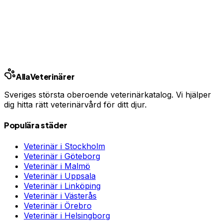
Jämför priser och hitta rätt skydd för ditt husdjur.
Jämför djurförsäkringar
Annons · Samarbete med allaforsakringar.com
Ring kliniken
Alla
Veterinärer
Sveriges största oberoende veterinärkatalog. Vi hjälper
dig hitta rätt veterinärvård för ditt djur.
Populära städer
Veterinär i
Stockholm
Veterinär i
Göteborg
Veterinär i
Malmö
Veterinär i
Uppsala
Veterinär i
Linköping
Veterinär i
Västerås
Veterinär i
Örebro
Veterinär i
Helsingborg