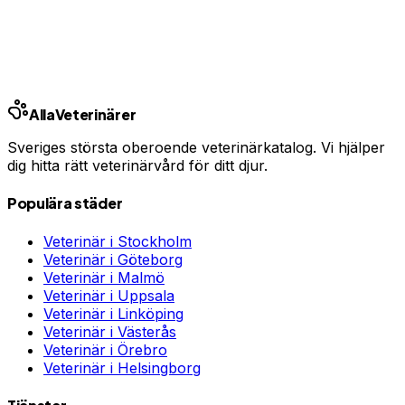
Jämför priser och hitta rätt skydd för ditt husdjur.
Jämför djurförsäkringar
Annons · Samarbete med allaforsakringar.com
Alla
Veterinärer
Sveriges största oberoende veterinärkatalog. Vi hjälper
dig hitta rätt veterinärvård för ditt djur.
Populära städer
Veterinär i
Stockholm
Veterinär i
Göteborg
Veterinär i
Malmö
Veterinär i
Uppsala
Veterinär i
Linköping
Veterinär i
Västerås
Veterinär i
Örebro
Veterinär i
Helsingborg