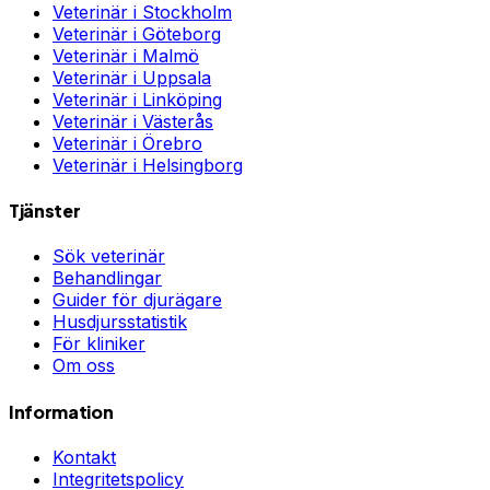
Veterinär i
Stockholm
Veterinär i
Göteborg
Veterinär i
Malmö
Veterinär i
Uppsala
Veterinär i
Linköping
Veterinär i
Västerås
Veterinär i
Örebro
Veterinär i
Helsingborg
Tjänster
Sök veterinär
Behandlingar
Guider för djurägare
Husdjursstatistik
För kliniker
Om oss
Information
Kontakt
Integritetspolicy