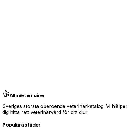
Uppgradera från 99 kr/mån
Ingen bindningstid · Synlig inom 24h
Har du djurförsäkring?
En oväntad veterinärräkning kan bli tusentals kronor.
Jämför priser och hitta rätt skydd för ditt husdjur.
Jämför djurförsäkringar
Annons · Samarbete med allaforsakringar.com
Alla
Veterinärer
Sveriges största oberoende veterinärkatalog. Vi hjälper
dig hitta rätt veterinärvård för ditt djur.
Populära städer