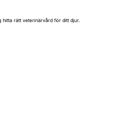
ing
Västerås
Örebro
Helsingborg
itta rätt veterinärvård för ditt djur.