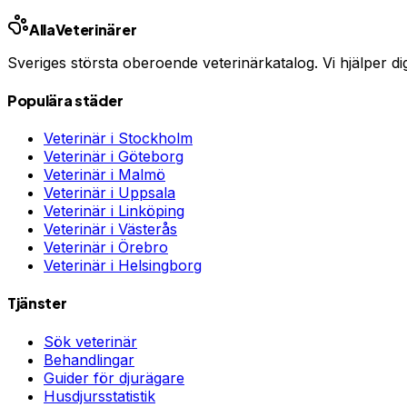
Stockholm
Göteborg
Malmö
Uppsala
Linköp
Alla
Veterinärer
Sveriges största oberoende veterinärkatalog. Vi hjälper dig h
Populära städer
Veterinär i
Stockholm
Veterinär i
Göteborg
Veterinär i
Malmö
Veterinär i
Uppsala
Veterinär i
Linköping
Veterinär i
Västerås
Veterinär i
Örebro
Veterinär i
Helsingborg
Tjänster
Sök veterinär
Behandlingar
Guider för djurägare
Husdjursstatistik