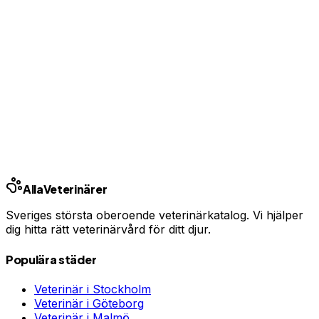
Se priser från Sveriges försäkringsbolag
Jämför djurförsäkringar
Annons — vi kan få ersättning om du tecknar.
Samarbete med Addrevenue.
Andra städer
Stockholm
Göteborg
Malmö
Uppsala
Linköping
Västerås
Örebro
Helsingborg
Alla
Veterinärer
Sveriges största oberoende veterinärkatalog. Vi hjälper
dig hitta rätt veterinärvård för ditt djur.
Populära städer
Veterinär i
Stockholm
Veterinär i
Göteborg
Veterinär i
Malmö