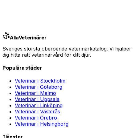
Jämför djurförsäkringar
Annons · Samarbete med allaforsakringar.com
Ring kliniken
Alla
Veterinärer
Sveriges största oberoende veterinärkatalog. Vi hjälper
dig hitta rätt veterinärvård för ditt djur.
Populära städer
Veterinär i
Stockholm
Veterinär i
Göteborg
Veterinär i
Malmö
Veterinär i
Uppsala
Veterinär i
Linköping
Veterinär i
Västerås
Veterinär i
Örebro
Veterinär i
Helsingborg
Tjänster