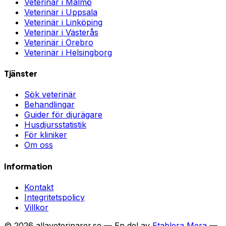
Veterinär i
Malmö
Veterinär i
Uppsala
Veterinär i
Linköping
Veterinär i
Västerås
Veterinär i
Örebro
Veterinär i
Helsingborg
Tjänster
Sök veterinär
Behandlingar
Guider för djurägare
Husdjursstatistik
För kliniker
Om oss
Information
Kontakt
Integritetspolicy
Villkor
©
2026
allaveterinarer.se — En del av
Etablera Mera
—