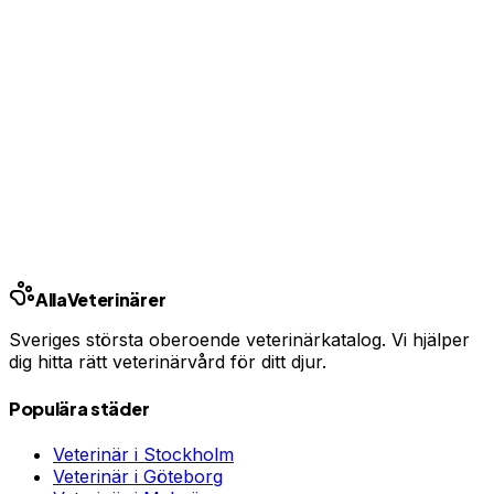
Ingen bindningstid · Synlig inom 24h
Har du djurförsäkring?
En oväntad veterinärräkning kan bli tusentals kronor.
Jämför priser och hitta rätt skydd för ditt husdjur.
Jämför djurförsäkringar
Annons · Samarbete med allaforsakringar.com
Alla
Veterinärer
Sveriges största oberoende veterinärkatalog. Vi hjälper
dig hitta rätt veterinärvård för ditt djur.
Populära städer
Veterinär i
Stockholm
Veterinär i
Göteborg