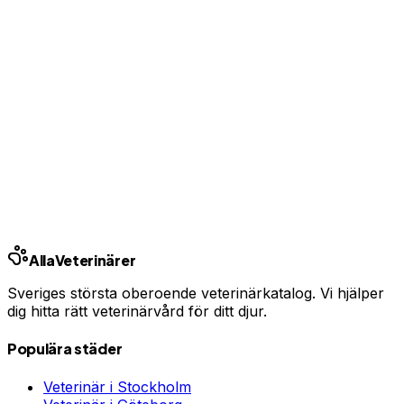
Ingen bindningstid · Synlig inom 24h
Har du djurförsäkring?
En oväntad veterinärräkning kan bli tusentals kronor.
Jämför priser och hitta rätt skydd för ditt husdjur.
Jämför djurförsäkringar
Annons · Samarbete med allaforsakringar.com
Alla
Veterinärer
Sveriges största oberoende veterinärkatalog. Vi hjälper
dig hitta rätt veterinärvård för ditt djur.
Populära städer
Veterinär i
Stockholm