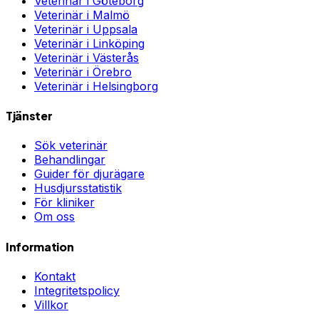
Veterinär i
Göteborg
Veterinär i
Malmö
Veterinär i
Uppsala
Veterinär i
Linköping
Veterinär i
Västerås
Veterinär i
Örebro
Veterinär i
Helsingborg
Tjänster
Sök veterinär
Behandlingar
Guider för djurägare
Husdjursstatistik
För kliniker
Om oss
Information
Kontakt
Integritetspolicy
Villkor