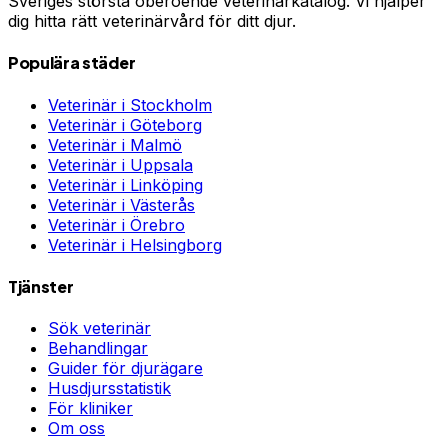
Sveriges största oberoende veterinärkatalog. Vi hjälper
dig hitta rätt veterinärvård för ditt djur.
Populära städer
Veterinär i
Stockholm
Veterinär i
Göteborg
Veterinär i
Malmö
Veterinär i
Uppsala
Veterinär i
Linköping
Veterinär i
Västerås
Veterinär i
Örebro
Veterinär i
Helsingborg
Tjänster
Sök veterinär
Behandlingar
Guider för djurägare
Husdjursstatistik
För kliniker
Om oss