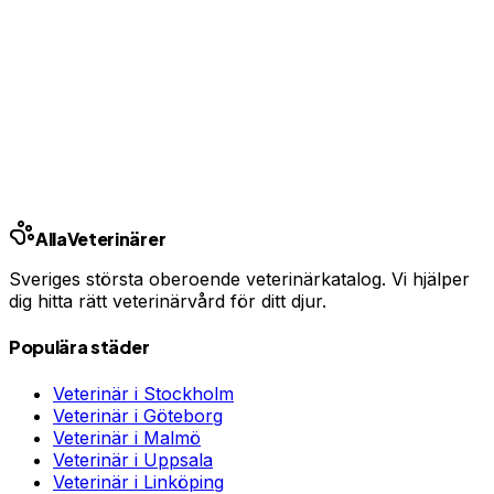
Har du djurförsäkring?
En oväntad veterinärräkning kan bli tusentals kronor.
Jämför priser och hitta rätt skydd för ditt husdjur.
Jämför djurförsäkringar
Annons · Samarbete med allaforsakringar.com
Alla
Veterinärer
Sveriges största oberoende veterinärkatalog. Vi hjälper
dig hitta rätt veterinärvård för ditt djur.
Populära städer
Veterinär i
Stockholm
Veterinär i
Göteborg
Veterinär i
Malmö
Veterinär i
Uppsala
Veterinär i
Linköping