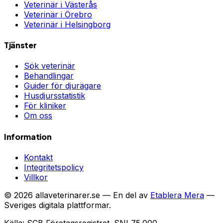
Veterinär i
Västerås
Veterinär i
Örebro
Veterinär i
Helsingborg
Tjänster
Sök veterinär
Behandlingar
Guider för djurägare
Husdjursstatistik
För kliniker
Om oss
Information
Kontakt
Integritetspolicy
Villkor
©
2026
allaveterinarer.se — En del av
Etablera Mera
—
Sveriges digitala plattformar.
Källa: SCB Företagsregistret. SNI 75.000