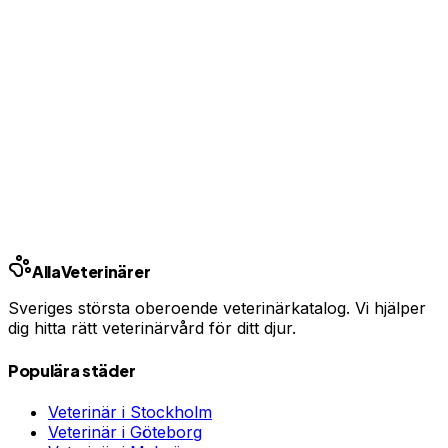
Ingen bindningstid · Synlig inom 24h
Har du djurförsäkring?
En oväntad veterinärräkning kan bli tusentals kronor.
Jämför priser och hitta rätt skydd för ditt husdjur.
Jämför djurförsäkringar
Annons · Samarbete med allaforsakringar.com
Alla
Veterinärer
Sveriges största oberoende veterinärkatalog. Vi hjälper
dig hitta rätt veterinärvård för ditt djur.
Populära städer
Veterinär i
Stockholm
Veterinär i
Göteborg