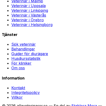
Veterinär i
Malmö
Veterinär i
Uppsala
Veterinär i
Linköping
Veterinär i
Västerås
Veterinär i
Örebro
Veterinär i
Helsingborg
Tjänster
Sök veterinär
Behandlingar
Guider för djurägare
Husdjursstatistik
För kliniker
Om oss
Information
Kontakt
Integritetspolicy
Villkor
©
2026
allaveterinarer.se — En del av
Etablera Mera
—