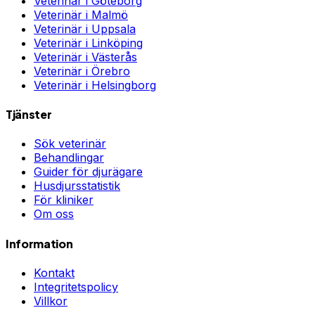
Veterinär i
Göteborg
Veterinär i
Malmö
Veterinär i
Uppsala
Veterinär i
Linköping
Veterinär i
Västerås
Veterinär i
Örebro
Veterinär i
Helsingborg
Tjänster
Sök veterinär
Behandlingar
Guider för djurägare
Husdjursstatistik
För kliniker
Om oss
Information
Kontakt
Integritetspolicy
Villkor