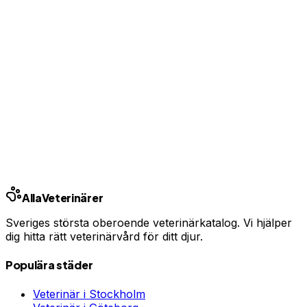
Ingen bindningstid · Synlig inom 24h
Har du djurförsäkring?
En oväntad veterinärräkning kan bli tusentals kronor.
Jämför priser och hitta rätt skydd för ditt husdjur.
Jämför djurförsäkringar
Annons · Samarbete med allaforsakringar.com
Alla
Veterinärer
Sveriges största oberoende veterinärkatalog. Vi hjälper
dig hitta rätt veterinärvård för ditt djur.
Populära städer
Veterinär i
Stockholm