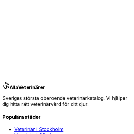
Ingen bindningstid · Synlig inom 24h
Har du djurförsäkring?
En oväntad veterinärräkning kan bli tusentals kronor.
Jämför priser och hitta rätt skydd för ditt husdjur.
Jämför djurförsäkringar
Annons · Samarbete med allaforsakringar.com
Alla
Veterinärer
Sveriges största oberoende veterinärkatalog. Vi hjälper
dig hitta rätt veterinärvård för ditt djur.
Populära städer
Veterinär i
Stockholm