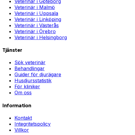
Veterinär i
Göteborg
Veterinär i
Malmö
Veterinär i
Uppsala
Veterinär i
Linköping
Veterinär i
Västerås
Veterinär i
Örebro
Veterinär i
Helsingborg
Tjänster
Sök veterinär
Behandlingar
Guider för djurägare
Husdjursstatistik
För kliniker
Om oss
Information
Kontakt
Integritetspolicy
Villkor