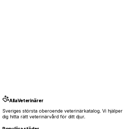
Bas-profil från 99 kr/mån — ingen bindningstid
Uppgradera från 99 kr/mån
Ingen bindningstid · Synlig inom 24h
Har du djurförsäkring?
En oväntad veterinärräkning kan bli tusentals kronor.
Jämför priser och hitta rätt skydd för ditt husdjur.
Jämför djurförsäkringar
Annons · Samarbete med allaforsakringar.com
Alla
Veterinärer
Sveriges största oberoende veterinärkatalog. Vi hjälper
dig hitta rätt veterinärvård för ditt djur.
Populära städer