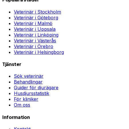
Veterinär i
Stockholm
Veterinär i
Göteborg
Veterinär i
Malmö
Veterinär i
Uppsala
Veterinär i
Linköping
Veterinär i
Västerås
Veterinär i
Örebro
Veterinär i
Helsingborg
Tjänster
Sök veterinär
Behandlingar
Guider för djurägare
Husdjursstatistik
För kliniker
Om oss
Information
Kontakt