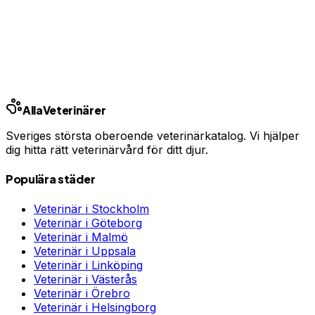
En oväntad veterinärräkning kan bli tusentals kronor.
Jämför priser och hitta rätt skydd för ditt husdjur.
Jämför djurförsäkringar
Annons · Samarbete med allaforsakringar.com
Alla
Veterinärer
Sveriges största oberoende veterinärkatalog. Vi hjälper
dig hitta rätt veterinärvård för ditt djur.
Populära städer
Veterinär i
Stockholm
Veterinär i
Göteborg
Veterinär i
Malmö
Veterinär i
Uppsala
Veterinär i
Linköping
Veterinär i
Västerås
Veterinär i
Örebro
Veterinär i
Helsingborg