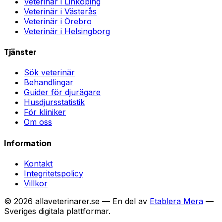
Veterinär i
Linköping
Veterinär i
Västerås
Veterinär i
Örebro
Veterinär i
Helsingborg
Tjänster
Sök veterinär
Behandlingar
Guider för djurägare
Husdjursstatistik
För kliniker
Om oss
Information
Kontakt
Integritetspolicy
Villkor
©
2026
allaveterinarer.se — En del av
Etablera Mera
—
Sveriges digitala plattformar.