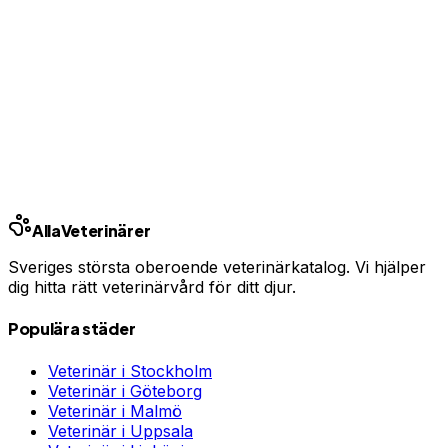
Har du djurförsäkring?
En oväntad veterinärräkning kan bli tusentals kronor.
Jämför priser och hitta rätt skydd för ditt husdjur.
Jämför djurförsäkringar
Annons · Samarbete med allaforsakringar.com
Ring kliniken
Alla
Veterinärer
Sveriges största oberoende veterinärkatalog. Vi hjälper
dig hitta rätt veterinärvård för ditt djur.
Populära städer
Veterinär i
Stockholm
Veterinär i
Göteborg
Veterinär i
Malmö
Veterinär i
Uppsala