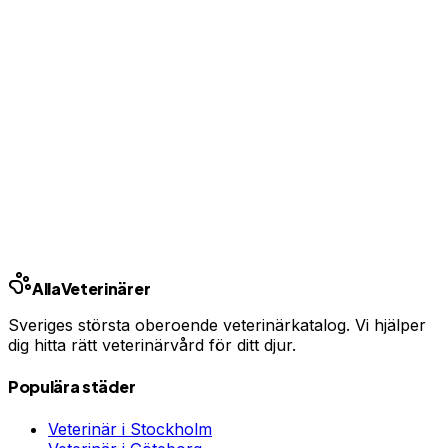
Ingen bindningstid · Synlig inom 24h
Har du djurförsäkring?
En oväntad veterinärräkning kan bli tusentals kronor.
Jämför priser och hitta rätt skydd för ditt husdjur.
Jämför djurförsäkringar
Annons · Samarbete med allaforsakringar.com
Alla
Veterinärer
Sveriges största oberoende veterinärkatalog. Vi hjälper
dig hitta rätt veterinärvård för ditt djur.
Populära städer
Veterinär i
Stockholm