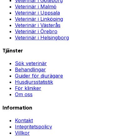
Veterinär i
Göteborg
Veterinär i
Malmö
Veterinär i
Uppsala
Veterinär i
Linköping
Veterinär i
Västerås
Veterinär i
Örebro
Veterinär i
Helsingborg
Tjänster
Sök veterinär
Behandlingar
Guider för djurägare
Husdjursstatistik
För kliniker
Om oss
Information
Kontakt
Integritetspolicy
Villkor