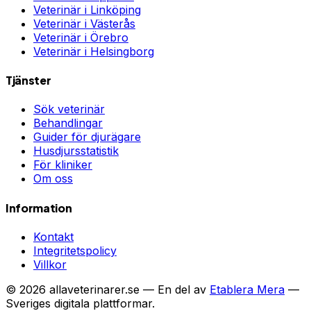
Veterinär i
Linköping
Veterinär i
Västerås
Veterinär i
Örebro
Veterinär i
Helsingborg
Tjänster
Sök veterinär
Behandlingar
Guider för djurägare
Husdjursstatistik
För kliniker
Om oss
Information
Kontakt
Integritetspolicy
Villkor
©
2026
allaveterinarer.se — En del av
Etablera Mera
—
Sveriges digitala plattformar.