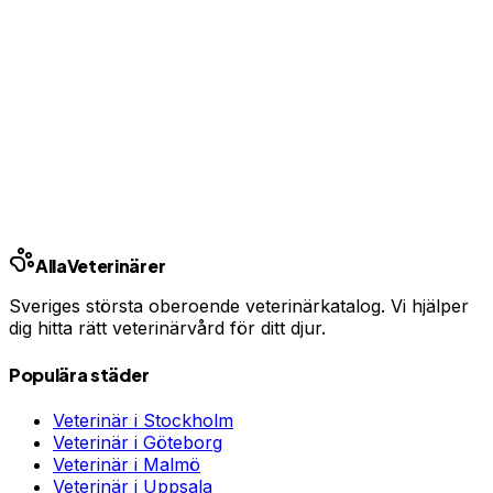
Har du djurförsäkring?
En oväntad veterinärräkning kan bli tusentals kronor.
Jämför priser och hitta rätt skydd för ditt husdjur.
Jämför djurförsäkringar
Annons · Samarbete med allaforsakringar.com
Alla
Veterinärer
Sveriges största oberoende veterinärkatalog. Vi hjälper
dig hitta rätt veterinärvård för ditt djur.
Populära städer
Veterinär i
Stockholm
Veterinär i
Göteborg
Veterinär i
Malmö
Veterinär i
Uppsala