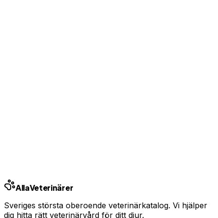
Visa kontaktuppgifter för kunder
Bas-profil från 99 kr/mån — ingen bindningstid
Uppgradera från 99 kr/mån
Ingen bindningstid · Synlig inom 24h
Har du djurförsäkring?
En oväntad veterinärräkning kan bli tusentals kronor.
Jämför priser och hitta rätt skydd för ditt husdjur.
Jämför djurförsäkringar
Annons · Samarbete med allaforsakringar.com
Alla
Veterinärer
Sveriges största oberoende veterinärkatalog. Vi hjälper
dig hitta rätt veterinärvård för ditt djur.