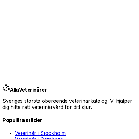
Ingen bindningstid · Synlig inom 24h
Har du djurförsäkring?
En oväntad veterinärräkning kan bli tusentals kronor.
Jämför priser och hitta rätt skydd för ditt husdjur.
Jämför djurförsäkringar
Annons · Samarbete med allaforsakringar.com
Alla
Veterinärer
Sveriges största oberoende veterinärkatalog. Vi hjälper
dig hitta rätt veterinärvård för ditt djur.
Populära städer
Veterinär i
Stockholm