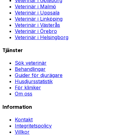
Veterinär i
Göteborg
Veterinär i
Malmö
Veterinär i
Uppsala
Veterinär i
Linköping
Veterinär i
Västerås
Veterinär i
Örebro
Veterinär i
Helsingborg
Tjänster
Sök veterinär
Behandlingar
Guider för djurägare
Husdjursstatistik
För kliniker
Om oss
Information
Kontakt
Integritetspolicy
Villkor