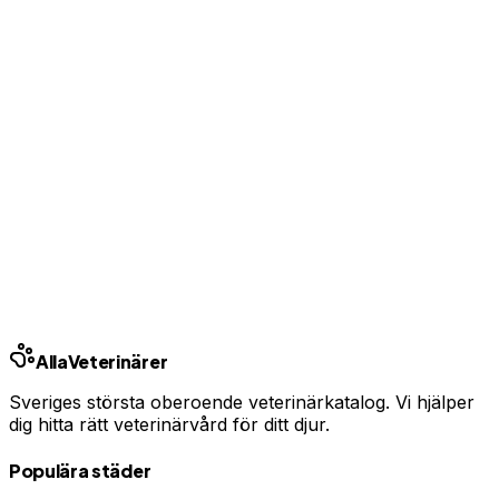
Uppgradera från 99 kr/mån
Ingen bindningstid · Synlig inom 24h
Har du djurförsäkring?
En oväntad veterinärräkning kan bli tusentals kronor.
Jämför priser och hitta rätt skydd för ditt husdjur.
Jämför djurförsäkringar
Annons · Samarbete med allaforsakringar.com
Alla
Veterinärer
Sveriges största oberoende veterinärkatalog. Vi hjälper
dig hitta rätt veterinärvård för ditt djur.
Populära städer