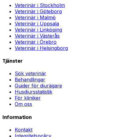
Veterinär i
Stockholm
Veterinär i
Göteborg
Veterinär i
Malmö
Veterinär i
Uppsala
Veterinär i
Linköping
Veterinär i
Västerås
Veterinär i
Örebro
Veterinär i
Helsingborg
Tjänster
Sök veterinär
Behandlingar
Guider för djurägare
Husdjursstatistik
För kliniker
Om oss
Information
Kontakt
Integritetspolicy