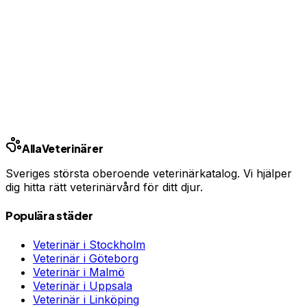
Har du djurförsäkring?
En oväntad veterinärräkning kan bli tusentals kronor.
Jämför priser och hitta rätt skydd för ditt husdjur.
Jämför djurförsäkringar
Annons · Samarbete med allaforsakringar.com
Alla
Veterinärer
Sveriges största oberoende veterinärkatalog. Vi hjälper
dig hitta rätt veterinärvård för ditt djur.
Populära städer
Veterinär i
Stockholm
Veterinär i
Göteborg
Veterinär i
Malmö
Veterinär i
Uppsala
Veterinär i
Linköping