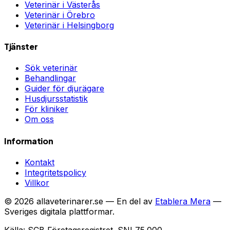
Veterinär i
Västerås
Veterinär i
Örebro
Veterinär i
Helsingborg
Tjänster
Sök veterinär
Behandlingar
Guider för djurägare
Husdjursstatistik
För kliniker
Om oss
Information
Kontakt
Integritetspolicy
Villkor
©
2026
allaveterinarer.se — En del av
Etablera Mera
—
Sveriges digitala plattformar.
Källa: SCB Företagsregistret. SNI 75.000