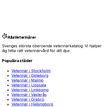
En oväntad veterinärräkning kan bli tusentals kronor.
Jämför priser och hitta rätt skydd för ditt husdjur.
Jämför djurförsäkringar
Annons · Samarbete med allaforsakringar.com
Alla
Veterinärer
Sveriges största oberoende veterinärkatalog. Vi hjälper
dig hitta rätt veterinärvård för ditt djur.
Populära städer
Veterinär i
Stockholm
Veterinär i
Göteborg
Veterinär i
Malmö
Veterinär i
Uppsala
Veterinär i
Linköping
Veterinär i
Västerås
Veterinär i
Örebro
Veterinär i
Helsingborg