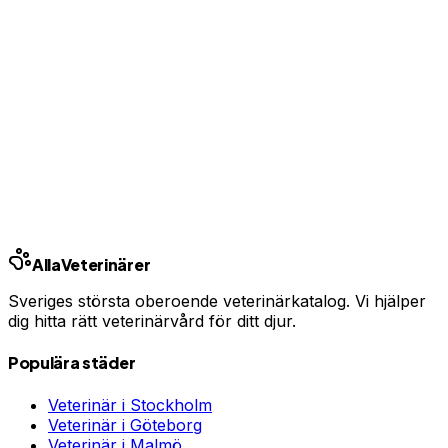
Ingen bindningstid · Synlig inom 24h
Har du djurförsäkring?
En oväntad veterinärräkning kan bli tusentals kronor.
Jämför priser och hitta rätt skydd för ditt husdjur.
Jämför djurförsäkringar
Annons · Samarbete med allaforsakringar.com
Alla
Veterinärer
Sveriges största oberoende veterinärkatalog. Vi hjälper
dig hitta rätt veterinärvård för ditt djur.
Populära städer
Veterinär i
Stockholm
Veterinär i
Göteborg
Veterinär i
Malmö