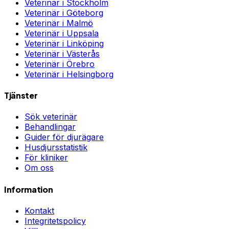
Veterinär i
Stockholm
Veterinär i
Göteborg
Veterinär i
Malmö
Veterinär i
Uppsala
Veterinär i
Linköping
Veterinär i
Västerås
Veterinär i
Örebro
Veterinär i
Helsingborg
Tjänster
Sök veterinär
Behandlingar
Guider för djurägare
Husdjursstatistik
För kliniker
Om oss
Information
Kontakt
Integritetspolicy