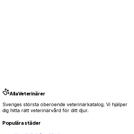
Uppgradera från 99 kr/mån
Ingen bindningstid · Synlig inom 24h
Har du djurförsäkring?
En oväntad veterinärräkning kan bli tusentals kronor.
Jämför priser och hitta rätt skydd för ditt husdjur.
Jämför djurförsäkringar
Annons · Samarbete med allaforsakringar.com
Alla
Veterinärer
Sveriges största oberoende veterinärkatalog. Vi hjälper
dig hitta rätt veterinärvård för ditt djur.
Populära städer