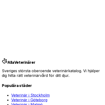
Har du djurförsäkring?
En oväntad veterinärräkning kan bli tusentals kronor.
Jämför priser och hitta rätt skydd för ditt husdjur.
Jämför djurförsäkringar
Annons · Samarbete med allaforsakringar.com
Ring kliniken
Alla
Veterinärer
Sveriges största oberoende veterinärkatalog. Vi hjälper
dig hitta rätt veterinärvård för ditt djur.
Populära städer
Veterinär i
Stockholm
Veterinär i
Göteborg
Veterinär i
Malmö