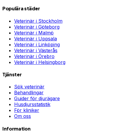
Populära städer
Veterinär i
Stockholm
Veterinär i
Göteborg
Veterinär i
Malmö
Veterinär i
Uppsala
Veterinär i
Linköping
Veterinär i
Västerås
Veterinär i
Örebro
Veterinär i
Helsingborg
Tjänster
Sök veterinär
Behandlingar
Guider för djurägare
Husdjursstatistik
För kliniker
Om oss
Information