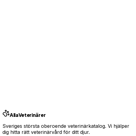
Visa kontaktuppgifter för kunder
Bas-profil från 99 kr/mån — ingen bindningstid
Uppgradera från 99 kr/mån
Ingen bindningstid · Synlig inom 24h
Har du djurförsäkring?
En oväntad veterinärräkning kan bli tusentals kronor.
Jämför priser och hitta rätt skydd för ditt husdjur.
Jämför djurförsäkringar
Annons · Samarbete med allaforsakringar.com
Alla
Veterinärer
Sveriges största oberoende veterinärkatalog. Vi hjälper
dig hitta rätt veterinärvård för ditt djur.