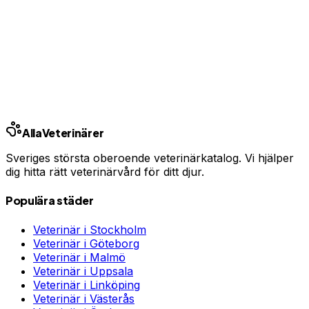
Har du djurförsäkring?
En oväntad veterinärräkning kan bli tusentals kronor.
Jämför priser och hitta rätt skydd för ditt husdjur.
Jämför djurförsäkringar
Annons · Samarbete med allaforsakringar.com
Alla
Veterinärer
Sveriges största oberoende veterinärkatalog. Vi hjälper
dig hitta rätt veterinärvård för ditt djur.
Populära städer
Veterinär i
Stockholm
Veterinär i
Göteborg
Veterinär i
Malmö
Veterinär i
Uppsala
Veterinär i
Linköping
Veterinär i
Västerås