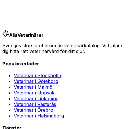
Jämför djurförsäkringar
Annons · Samarbete med allaforsakringar.com
Alla
Veterinärer
Sveriges största oberoende veterinärkatalog. Vi hjälper
dig hitta rätt veterinärvård för ditt djur.
Populära städer
Veterinär i
Stockholm
Veterinär i
Göteborg
Veterinär i
Malmö
Veterinär i
Uppsala
Veterinär i
Linköping
Veterinär i
Västerås
Veterinär i
Örebro
Veterinär i
Helsingborg
Tjänster