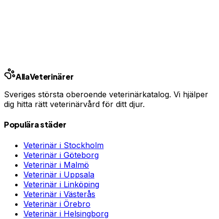
En oväntad veterinärräkning kan bli tusentals kronor.
Jämför priser och hitta rätt skydd för ditt husdjur.
Jämför djurförsäkringar
Annons · Samarbete med allaforsakringar.com
Alla
Veterinärer
Sveriges största oberoende veterinärkatalog. Vi hjälper
dig hitta rätt veterinärvård för ditt djur.
Populära städer
Veterinär i
Stockholm
Veterinär i
Göteborg
Veterinär i
Malmö
Veterinär i
Uppsala
Veterinär i
Linköping
Veterinär i
Västerås
Veterinär i
Örebro
Veterinär i
Helsingborg