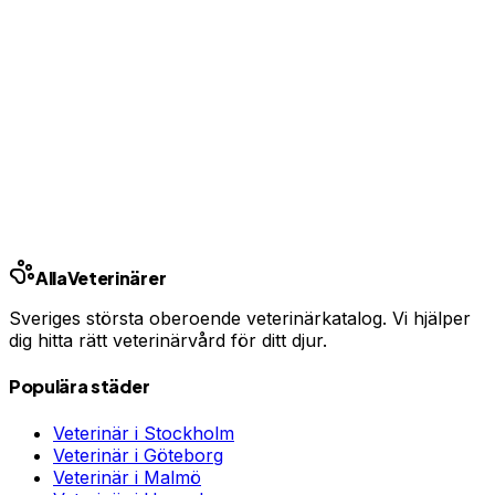
Har du djurförsäkring?
En oväntad veterinärräkning kan bli tusentals kronor.
Jämför priser och hitta rätt skydd för ditt husdjur.
Jämför djurförsäkringar
Annons · Samarbete med allaforsakringar.com
Alla
Veterinärer
Sveriges största oberoende veterinärkatalog. Vi hjälper
dig hitta rätt veterinärvård för ditt djur.
Populära städer
Veterinär i
Stockholm
Veterinär i
Göteborg
Veterinär i
Malmö