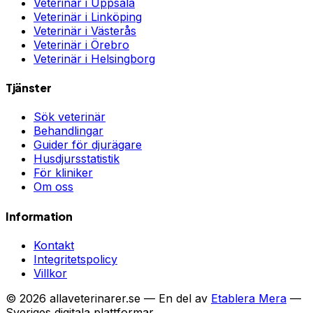
Veterinär i
Uppsala
Veterinär i
Linköping
Veterinär i
Västerås
Veterinär i
Örebro
Veterinär i
Helsingborg
Tjänster
Sök veterinär
Behandlingar
Guider för djurägare
Husdjursstatistik
För kliniker
Om oss
Information
Kontakt
Integritetspolicy
Villkor
©
2026
allaveterinarer.se — En del av
Etablera Mera
—
Sveriges digitala plattformar.