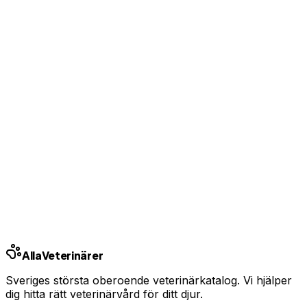
Visa kontaktuppgifter för kunder
Bas-profil från 99 kr/mån — ingen bindningstid
Uppgradera från 99 kr/mån
Ingen bindningstid · Synlig inom 24h
Har du djurförsäkring?
En oväntad veterinärräkning kan bli tusentals kronor.
Jämför priser och hitta rätt skydd för ditt husdjur.
Jämför djurförsäkringar
Annons · Samarbete med allaforsakringar.com
Alla
Veterinärer
Sveriges största oberoende veterinärkatalog. Vi hjälper
dig hitta rätt veterinärvård för ditt djur.